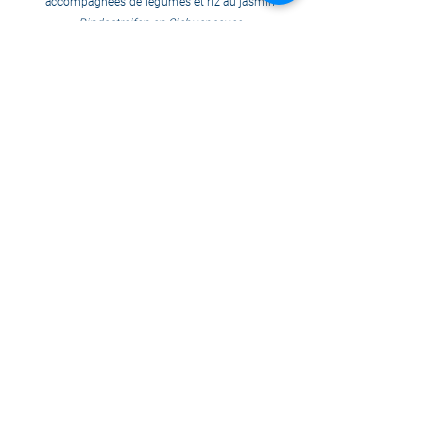
accompagnées de légumes et riz au jasmin
Rindsstreifen an Sichuansauce
mit Gemüse und Jasminreis
Boeuf: CH
Gluten, ail, oignons
Une petite salade ou soupe est incluse avec les menus
du jour et les hits
Alles Tagesmenüs und Hits werden mit einem kleinen
Salat oder einer Suppe serviert
Paiement sur place par carte bancaire ou
par TWINT uniquement