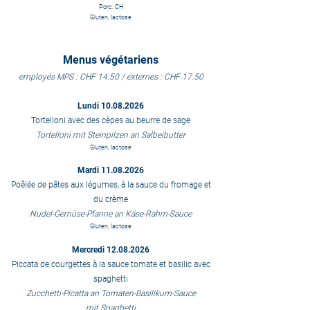
Porc: CH
Gluten, lactose
Menus végétariens
employés
MPS
: CHF 14.50 / externes : CHF 17.50
Lundi
10.08.2026
Tortelloni avec des cèpes au beurre de sage
Tortelloni mit Steinpilzen an Salbeibutter
Gluten, lactose
Mardi
11.08.2026
Poêlée de pâtes aux légumes, à la sauce du fromage et
du crème
Nudel-Gemüse-Pfanne an Käse-Rahm-Sauce
Gluten, lactose
Mercredi
12.08.2026
Piccata de courgettes à la sauce tomate et basilic avec
spaghetti
Zucchetti-Picatta an Tomaten-Basilikum-Sauce
mit Spaghetti