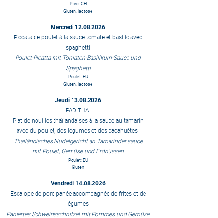
Porc: CH
Gluten, lactose
Mercredi
12.08.2026
Piccata de poulet à la sauce tomate et basilic avec
spaghetti
Poulet-Picatta mit Tomaten-Basilikum-Sauce und
Spaghetti
Poulet: EU
Gluten, lactose
Jeudi
13.08.2026
PAD THAI
Plat de nouilles thaïlandaises à la sauce au tamarin
avec du poulet, des légumes et des cacahuètes
Thailändisches Nudelgericht an Tamarindensauce
mit Poulet, Gemüse und Erdnüssen
Poulet: EU
Gluten
Vendredi
14.08.2026
Escalope de porc panée accompagnée de frites et de
légumes
Paniertes Schweinsschnitzel mit Pommes und Gemüse