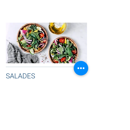
SALADES
Livrée avec du pain
Salade avec poitrine de poulet
6.50 CHF